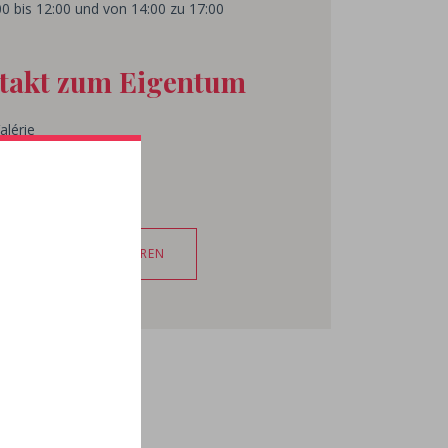
0 bis 12:00 und von 14:00 zu 17:00
takt zum Eigentum
alérie
te de Peyreau
T EMILION
 57 55 10 00
ER E-MAIL KONTAKTIEREN