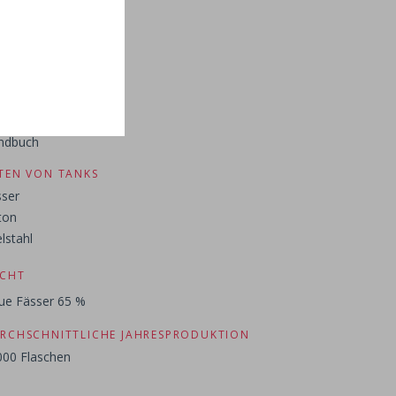
inbereitung
INLESE
ndbuch
TEN VON TANKS
ser
ton
lstahl
CHT
ue Fässer 65 %
RCHSCHNITTLICHE JAHRESPRODUKTION
000 Flaschen