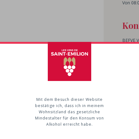
Von 08:0
Kon
BEFVE
V
971 Rou
33330
S
Tel : 05
P
Mit dem Besuch dieser Website
bestätige ich, dass ich in meinem
Wohnsitzland das gesetzliche
Mindestalter für den Konsum von
Alkohol erreicht habe.