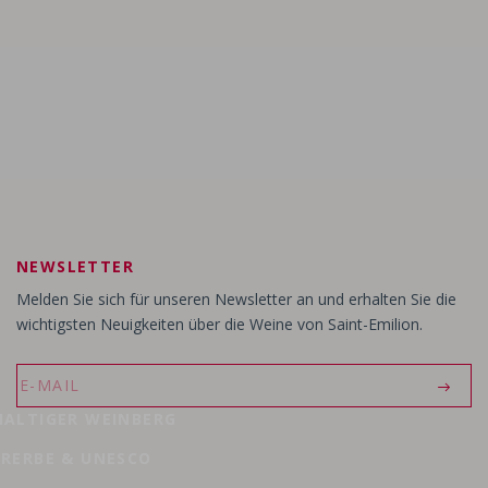
CHATEAU FAURIE DE SOUCHARD
- Saint-Emilion Grand
Château la Fleur
- Saint-Emilion Grand Cru
D de Dassault
- Saint-Emilion Grand Cru
NEWSLETTER
Melden Sie sich für unseren Newsletter an und erhalten Sie die
wichtigsten Neuigkeiten über die Weine von Saint-Emilion.
ALTIGER WEINBERG
RERBE & UNESCO