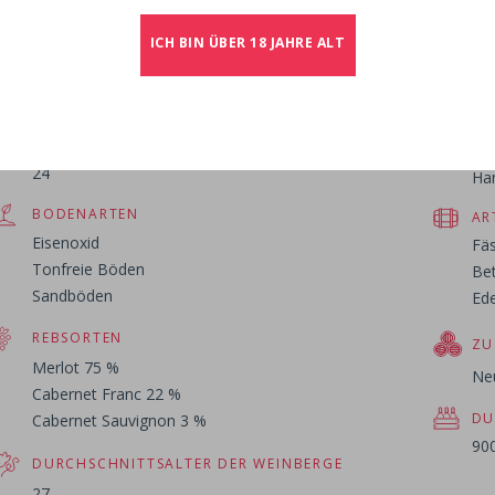
ICH BIN ÜBER 18 JAHRE ALT
Weinberg
We
FLÄCHE
WE
24
Ha
BODENARTEN
AR
Eisenoxid
Fäs
Tonfreie Böden
Be
Sandböden
Ede
REBSORTEN
ZU
Merlot 75 %
Ne
Cabernet Franc 22 %
DU
Cabernet Sauvignon 3 %
90
DURCHSCHNITTSALTER DER WEINBERGE
27