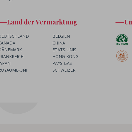
Land der Vermarktung
Um
DEUTSCHLAND
BELGIEN
KANADA
CHINA
DÄNEMARK
ETATS-UNIS
FRANKREICH
HONG-KONG
JAPAN
PAYS-BAS
ROYAUME-UNI
SCHWEIZER