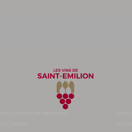
Crus desselben Besitzers
WILLKOMMEN IM WEINBERG
NACHH
DIE JURADE
KULTU