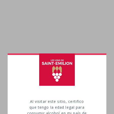
Al visitar este sitio, certifico
Turismo en el viñedo
que tengo la edad legal para
consumir alcohol en mi país de