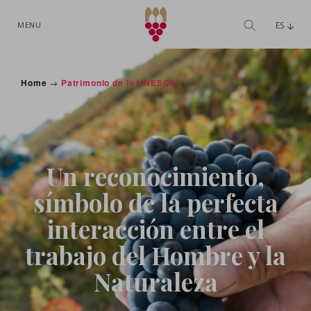
MENU
ES
Home
→
Patrimonio de la UNESCO
Un reconocimiento,
símbolo de la perfecta
interacción entre el
trabajo del Hombre y la
Naturaleza