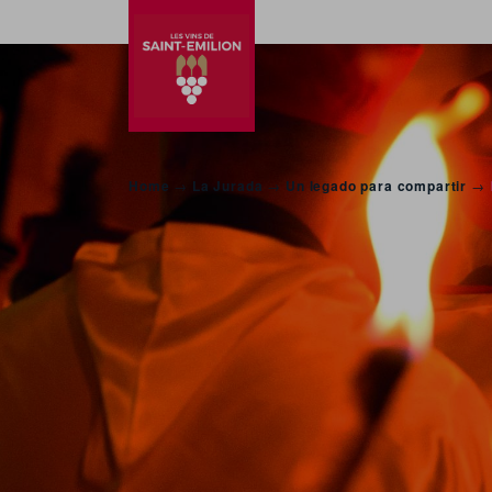
Home
→
La Jurada
→
Un legado para compartir
→