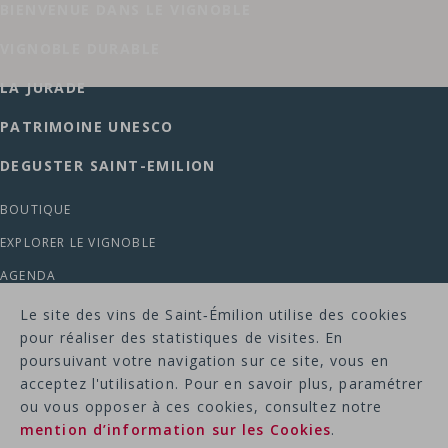
BIENVENUE DANS LE VIGNOBLE
VIGNOBLE DURABLE
LA JURADE
PATRIMOINE UNESCO
DEGUSTER SAINT-EMILION
BOUTIQUE
EXPLORER LE VIGNOBLE
AGENDA
ACTUALITES
Le site des vins de Saint‑Émilion utilise des cookies
pour réaliser des statistiques de visites. En
MENTION LEGALES -
poursuivant votre navigation sur ce site, vous en
POLITIQUE DE CONFIDENTIALITE -
acceptez l'utilisation. Pour en savoir plus, paramétrer
RGPD & COOKIES -
PLAN DU SITE -
ou vous opposer à ces cookies, consultez notre
mention d’information sur les Cookies
.