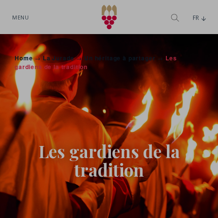
MENU
FR
Home
→
La Jurade
→
Un héritage à partager
→
Les
gardiens de la tradition
Les gardiens de la
tradition