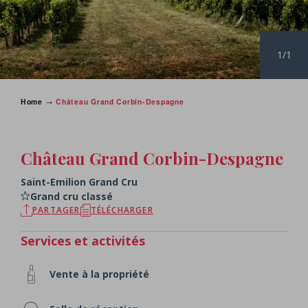
1/1
Home
→
Château Grand Corbin-Despagne
RETOUR AUX CHÂTEAUX
Château Grand Corbin-Despagne
Saint-Emilion Grand Cru
Grand cru classé
PARTAGER
TÉLÉCHARGER
Services et activités
Vente à la propriété