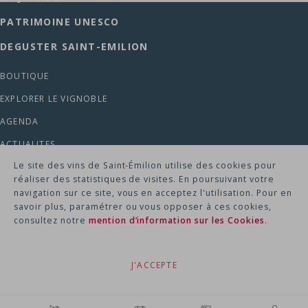
PATRIMOINE UNESCO
DEGUSTER SAINT-EMILION
BOUTIQUE
EXPLORER LE VIGNOBLE
AGENDA
ACTUALITES
Le site des vins de Saint‑Émilion utilise des cookies pour
MENTION LEGALES -
réaliser des statistiques de visites. En poursuivant votre
POLITIQUE DE CONFIDENTIALITE -
navigation sur ce site, vous en acceptez l'utilisation. Pour en
RGPD & COOKIES -
savoir plus, paramétrer ou vous opposer à ces cookies,
PLAN DU SITE -
consultez notre
mention d’information sur les Cookies
.
L'ABUS D'ALCOOL EST DANGEREUX POUR LA
J'ACCEPTE
SANTÉ • À CONSOMMER AVEC MODÉRATION