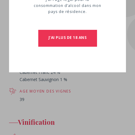
SURFACE
consommation d’alcool dans mon
28
pays de résidence.
TYPES DE SOLS
Oxyde de fer
J’AI PLUS DE 18 ANS
Sols Argilo-limoneux
Sols silicieux
CÉPAGES
Merlot 75 %
Cabernet Franc 24 %
Cabernet Sauvignon 1 %
AGE MOYEN DES VIGNES
39
Vinification