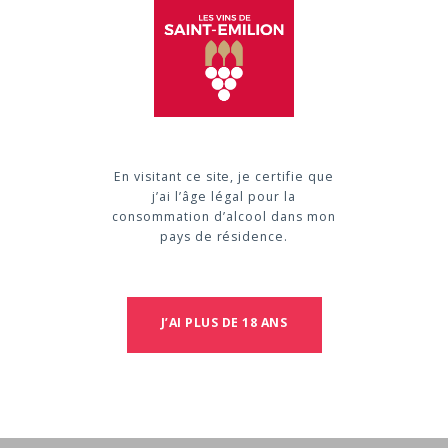
Vignoble
Vi
SURFACE
VE
En visitant ce site, je certifie que
9
Mé
j’ai l’âge légal pour la
consommation d’alcool dans mon
TYPES DE SOLS
TY
pays de résidence.
Argiles rouges et brunes sur calcaire à astéries
Bar
CÉPAGES
EL
Merlot 98 %
Bar
J’AI PLUS DE 18 ANS
Cabernet Franc 2 %
Bar
AGE MOYEN DES VIGNES
PR
20
500
70 