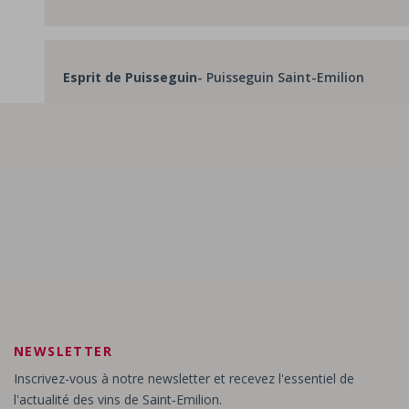
Esprit de Puisseguin
- Puisseguin Saint-Emilion
Fleur de Puisseguin
- Puisseguin Saint-Emilion
Grand Prince
- Lussac Saint-Emilion
Grand Ricombre
- Lussac Saint-Emilion
NEWSLETTER
Inscrivez-vous à notre newsletter et recevez l'essentiel de
l'actualité des vins de Saint‑Emilion.