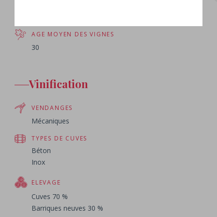
Merlot 95 %
Cabernet Franc 5 %
AGE MOYEN DES VIGNES
30
Vinification
VENDANGES
Mécaniques
TYPES DE CUVES
Béton
Inox
ELEVAGE
Cuves 70 %
Barriques neuves 30 %