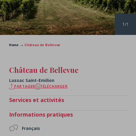
1/1
Home
→
Château de Bellevue
RETOUR AUX CHÂTEAUX
Château de Bellevue
Lussac Saint-Emilion
PARTAGER
TÉLÉCHARGER
Services et activités
Informations pratiques
Français