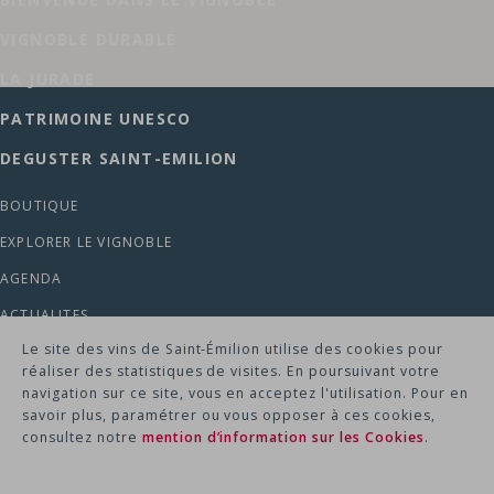
VIGNOBLE DURABLE
LA JURADE
PATRIMOINE UNESCO
DEGUSTER SAINT-EMILION
BOUTIQUE
EXPLORER LE VIGNOBLE
AGENDA
ACTUALITES
Le site des vins de Saint‑Émilion utilise des cookies pour
MENTION LEGALES -
réaliser des statistiques de visites. En poursuivant votre
POLITIQUE DE CONFIDENTIALITE -
navigation sur ce site, vous en acceptez l'utilisation. Pour en
RGPD & COOKIES -
savoir plus, paramétrer ou vous opposer à ces cookies,
PLAN DU SITE -
consultez notre
mention d’information sur les Cookies
.