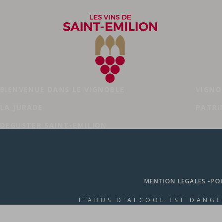
Crus du même propriétaire
BIENVENUE DANS LE VIGNOBLE
VIGNO
LA JURADE
PATRI
DEGUSTER SAINT-EMILION
MENTION LEGALES -
PO
L'ABUS D'ALCOOL EST DANG