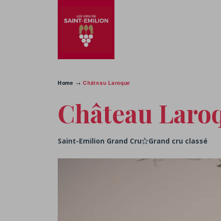
Home
→
Château Laroque
Château Laro
Saint-Emilion Grand Cru
Grand cru classé