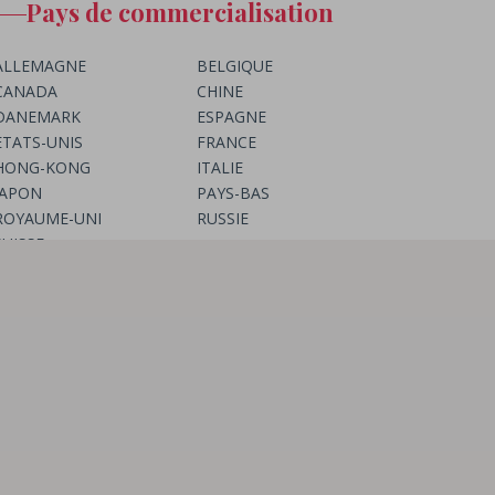
Pays de commercialisation
ALLEMAGNE
BELGIQUE
CANADA
CHINE
DANEMARK
ESPAGNE
ETATS-UNIS
FRANCE
HONG-KONG
ITALIE
JAPON
PAYS-BAS
ROYAUME-UNI
RUSSIE
SUISSE