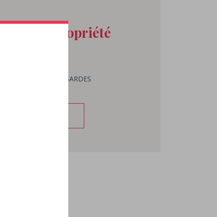
act à la propriété
avid
U LAROQUE
T CHRISTOPHE DES BARDES
57 24 77 28
ONTACTER PAR EMAIL