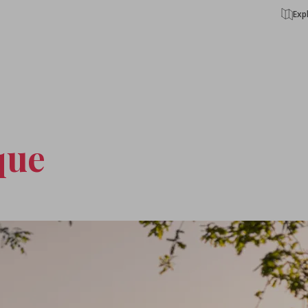
Exp
que