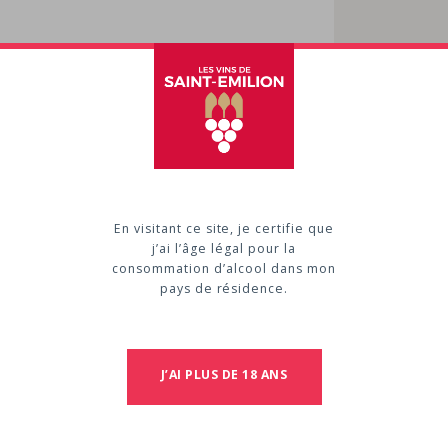
Cont
SUIRE
D
CHATEA
33330
S
Tél : 5 
En visitant ce site, je certifie que
C
j’ai l’âge légal pour la
consommation d’alcool dans mon
pays de résidence.
J’AI PLUS DE 18 ANS