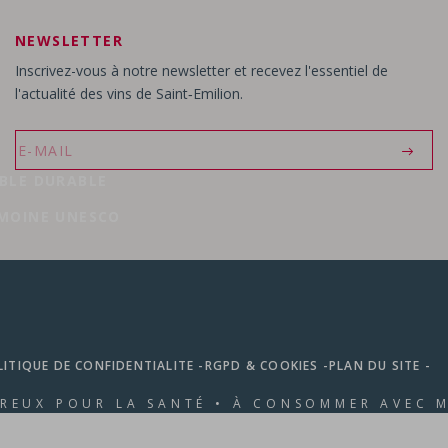
Château Peymouton
- Saint-Emilion Grand Cru
NEWSLETTER
Inscrivez-vous à notre newsletter et recevez l'essentiel de
l'actualité des vins de Saint‑Emilion.
BLE DURABLE
MOINE UNESCO
LITIQUE DE CONFIDENTIALITE -
RGPD & COOKIES -
PLAN DU SITE -
EREUX POUR LA SANTÉ • À CONSOMMER AVEC 