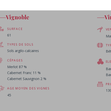
Vignoble
Vi
SURFACE
VE
61
Ma
TYPES DE SOLS
TY
Sols argilo-calcaires
Bé
CÉPAGES
EL
Merlot 87 %
Bar
Cabernet Franc 11 %
Bar
Cabernet Sauvignon 2 %
PR
AGE MOYEN DES VIGNES
130
45